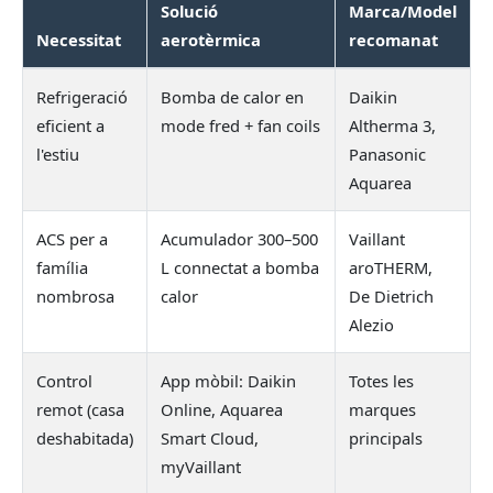
Solució
Marca/Model
Necessitat
aerotèrmica
recomanat
Refrigeració
Bomba de calor en
Daikin
eficient a
mode fred + fan coils
Altherma 3,
l'estiu
Panasonic
Aquarea
ACS per a
Acumulador 300–500
Vaillant
família
L connectat a bomba
aroTHERM,
nombrosa
calor
De Dietrich
Alezio
Control
App mòbil: Daikin
Totes les
remot (casa
Online, Aquarea
marques
deshabitada)
Smart Cloud,
principals
myVaillant