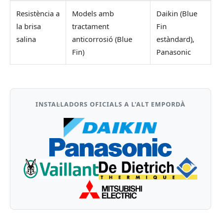
Resistència a
Models amb
Daikin (Blue
la brisa
tractament
Fin
salina
anticorrosió (Blue
estàndard),
Fin)
Panasonic
INSTAL·LADORS OFICIALS A L'ALT EMPORDÀ