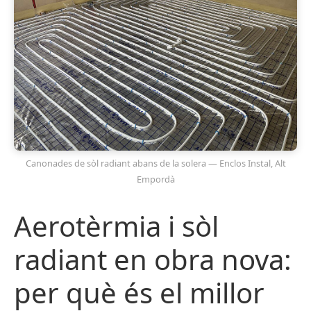
Canonades de sòl radiant abans de la solera — Enclos Instal, Alt
Empordà
Aerotèrmia i sòl
radiant en obra nova:
per què és el millor