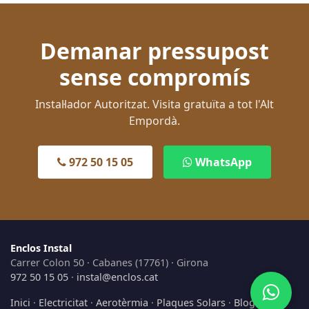
Demanar pressupost
sense compromís
Instal·lador Autoritzat. Visita gratuïta a tot l'Alt
Empordà.
972 50 15 05
WhatsApp
Enclos Instal
Carrer Colon 50 · Cabanes (17761) · Girona
972 50 15 05
·
instal@enclos.cat
Inici
·
Electricitat
·
Aerotèrmia
·
Plaques Solars
·
Blog