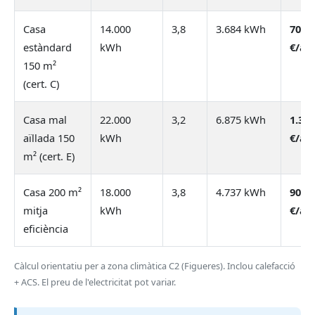
Casa
14.000
3,8
3.684 kWh
700
estàndard
kWh
€/an
150 m²
(cert. C)
Casa mal
22.000
3,2
6.875 kWh
1.306
aïllada 150
kWh
€/an
m² (cert. E)
Casa 200 m²
18.000
3,8
4.737 kWh
900
mitja
kWh
€/an
eficiència
Càlcul orientatiu per a zona climàtica C2 (Figueres). Inclou calefacció
+ ACS. El preu de l'electricitat pot variar.