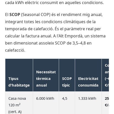
cada kWh elèctric consumit en aquelles condicions.
El
SCOP
(Seasonal COP) és el rendiment mig anual,
integrant totes les condicions climàtiques de la
temporada de calefacció. És el paràmetre real per
calcular la factura anual. A l'Alt Empordà, un sistema
ben dimensionat assoleix SCOP de 3,5–4,8 en
calefacció.
Cost
Necessitat
anua
Tipus
tèrmica
SCOP
Electricitat
(~0,1
d'habitatge
anual
típic
consumida
€/kW
Casa nova
6.000 kWh
4,5
1.333 kWh
253
120 m²
€/an
(cert. A)