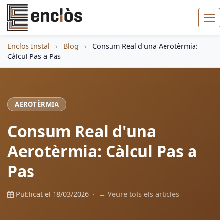
Enclos Instal
›
Blog
›
Consum Real d'una Aerotèrmia:
Càlcul Pas a Pas
AEROTÈRMIA
Consum Real d'una
Aerotèrmia: Càlcul Pas a
Pas
Publicat el 18/03/2026 ·
← Veure tots els articles