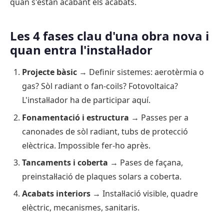
quan s'estan acabant els acabats.
Les 4 fases clau d'una obra nova i
quan entra l'instal·lador
Projecte bàsic
→ Definir sistemes: aerotèrmia o
gas? Sòl radiant o fan-coils? Fotovoltaica?
L'instal·lador ha de participar aquí.
Fonamentació i estructura
→ Passes per a
canonades de sòl radiant, tubs de protecció
elèctrica. Impossible fer-ho après.
Tancaments i coberta
→ Pases de façana,
preinstal·lació de plaques solars a coberta.
Acabats interiors
→ Instal·lació visible, quadre
elèctric, mecanismes, sanitaris.