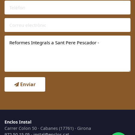
Enviar
Enclos Instal
Carrer Colon 50 · Cabanes (17761) · Girona
972 50 15 05
·
instal@enclos.cat