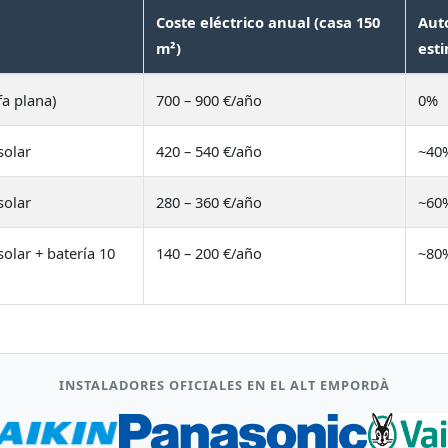
Coste eléctrico anual (casa 150
Aut
m²)
est
fa plana)
700 – 900 €/año
0%
solar
420 – 540 €/año
~40
solar
280 – 360 €/año
~60
olar + batería 10
140 – 200 €/año
~80
INSTALADORES OFICIALES EN EL ALT EMPORDÀ