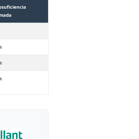
osuficiencia
imada
%
%
%