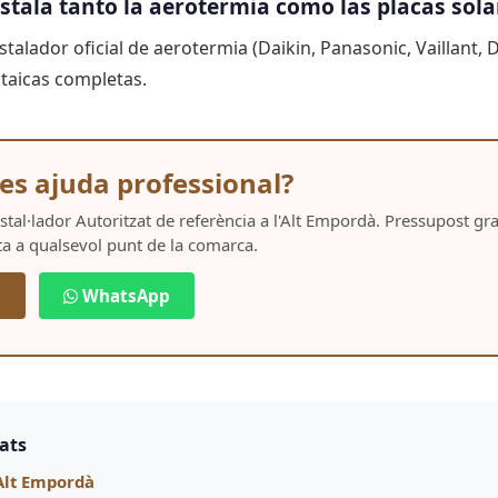
nstala tanto la aerotermia como las placas sola
nstalador oficial de aerotermia (Daikin, Panasonic, Vaillant, D
ltaicas completas.
es ajuda professional?
Instal·lador Autoritzat de referència a l'Alt Empordà. Pressupost g
ta a qualsevol punt de la comarca.
5
WhatsApp
nats
Alt Empordà