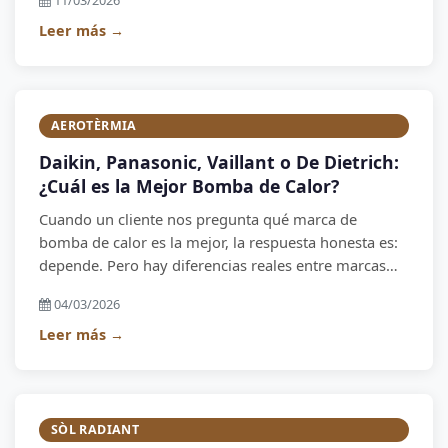
11/03/2026
explicamos cómo se dimensiona correctamente y por
qué la visita técnica previa es imprescindible.
Leer más →
AEROTÈRMIA
Daikin, Panasonic, Vaillant o De Dietrich:
¿Cuál es la Mejor Bomba de Calor?
Cuando un cliente nos pregunta qué marca de
bomba de calor es la mejor, la respuesta honesta es:
depende. Pero hay diferencias reales entre marcas
que conviene conocer antes de hacer una inversión
04/03/2026
de 10.000–20.000 euros. Como instaladores oficiales
de las cuatro marcas, os explicamos sin favoritismos
Leer más →
lo que hemos aprendido.
SÒL RADIANT