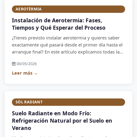
AEROTÈRMIA
Instalación de Aerotermia: Fases,
Tiempos y Qué Esperar del Proceso
¿Tienes previsto instalar aerotermia y quieres saber
exactamente qué pasará desde el primer día hasta el
arranque final? En este artículo explicamos todas las
fases del proceso de instalación, cuánto dura cada
06/05/2026
una y si la casa es habitable durante las obras.
Leer más →
SÒL RADIANT
Suelo Radiante en Modo Frío:
Refrigeración Natural por el Suelo en
Verano