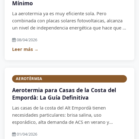
Mínimo
La aerotermia ya es muy eficiente sola. Pero
combinada con placas solares fotovoltaicas, alcanza
un nivel de independencia energética que hace que la
factura de la luz casi desaparezca. En este artículo
08/04/2026
explicamos cómo funciona la combinación y cuánto
puedes ahorrar.
Leer más →
AEROTÈRMIA
Aerotermia para Casas de la Costa del
Empordà: La Guía Definitiva
Las casas de la costa del Alt Empordà tienen
necesidades particulares: brisa salina, uso
esporádico, alta demanda de ACS en verano y
necesidad de control remoto. La aerotermia es la
01/04/2026
solución que mejor se adapta a todas estas