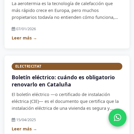
La aerotermia es la tecnología de calefacción que
más rápido crece en Europa, pero muchos
propietarios todavía no entienden cómo funciona,
cuánto cuesta realmente o si es la opción adecuada
07/01/2026
para su casa. Esta guía lo explica todo, basándonos
en instalaciones reales de Enclos Instal en el Alt
Leer más →
Empordà.
ELECTRICITAT
Boletín eléctrico: cuándo es obligatorio
renovarlo en Cataluña
El boletín eléctrico —o certificado de instalación
eléctrica (CIE)— es el documento que certifica que la
instalación eléctrica de una vivienda es segura y
cumple la normativa. ¿Cuándo hay que renovarlo?
15/04/2025
¿Cuánto cuesta? Lo explicamos.
Leer más →