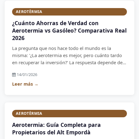
AEROTÈRMIA
¿Cuánto Ahorras de Verdad con
Aerotermia vs Gasóleo? Comparativa Real
2026
La pregunta que nos hace todo el mundo es la
misma: '¿La aerotermia es mejor, pero cuánto tardo
en recuperar la inversión?' La respuesta depende de
cada casa, pero los números hablan por sí solos. En
14/01/2026
este artículo hacemos la comparativa con datos
reales del Alt Empordà.
Leer más →
AEROTÈRMIA
Aerotermia: Guía Completa para
Propietarios del Alt Empordà