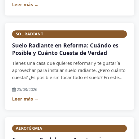
condiciones.
Leer más →
SÒL RADIANT
Suelo Radiante en Reforma: Cuándo es
Posible y Cuánto Cuesta de Verdad
Tienes una casa que quieres reformar y te gustaría
aprovechar para instalar suelo radiante. ¿Pero cuánto
cuesta? ¿Es posible sin tocar todo el suelo? En este
artículo explicamos los tres escenarios reales y las
25/03/2026
alternativas cuando no es viable económicamente.
Leer más →
AEROTÈRMIA