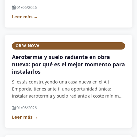
instalaciones han quedado obsoletas y quiere
01/06/2026
aprovechar la reforma para hacerlo todo de una vez y
bien. Aquí te explicamos exactamente qué incluye y
Leer más →
cuánto te costará.
OBRA NOVA
Aerotermia y suelo radiante en obra
nueva: por qué es el mejor momento para
instalarlos
Si estás construyendo una casa nueva en el Alt
Empordà, tienes ante ti una oportunidad única:
instalar aerotermia y suelo radiante al coste mínimo
posible. Una vez construida la casa, hacerlo requeriría
01/06/2026
levantar todo el pavimento y duplicar el presupuesto.
El mejor momento para decidirlo es ahora.
Leer más →