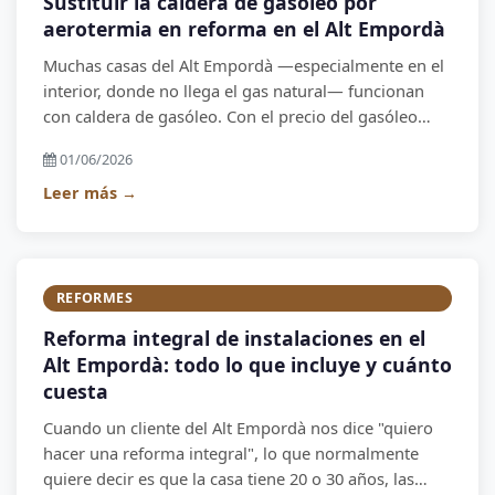
Sustituir la caldera de gasóleo por
aerotermia en reforma en el Alt Empordà
Muchas casas del Alt Empordà —especialmente en el
interior, donde no llega el gas natural— funcionan
con caldera de gasóleo. Con el precio del gasóleo
multiplicado por 3 en los últimos años y las nuevas
01/06/2026
normativas europeas, sustituir la caldera por una
bomba de calor aerotérmica es la mejor inversión
Leer más →
que puedes hacer hoy en tu hogar.
REFORMES
Reforma integral de instalaciones en el
Alt Empordà: todo lo que incluye y cuánto
cuesta
Cuando un cliente del Alt Empordà nos dice "quiero
hacer una reforma integral", lo que normalmente
quiere decir es que la casa tiene 20 o 30 años, las