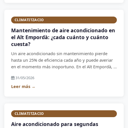
CLIMATITZACIO
Mantenimiento de aire acondicionado en
el Alt Empordà: ¿cada cuánto y cuánto
cuesta?
Un aire acondicionado sin mantenimiento pierde
hasta un 25% de eficiencia cada año y puede averiar
en el momento más inoportuno. En el Alt Empordà, el
ambiente marino y el polvo de tramontana aceleran
31/05/2026
el deterioro. Te explicamos cuándo y cómo hacerlo.
Leer más →
CLIMATITZACIO
Aire acondicionado para segundas