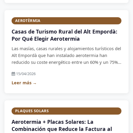
AEROTÈRMIA
Casas de Turismo Rural del Alt Empordà:
Por Qué Elegir Aerotermia
Las masías, casas rurales y alojamientos turísticos del
Alt Empordà que han instalado aerotermia han
reducido su coste energético entre un 60% y un 75%
respecto al gasóleo. Y el confort para los huéspedes
15/04/2026
ha mejorado notablemente. Te explicamos por qué es
la mejor inversión para tu alojamiento rural.
Leer más →
PLAQUES SOLARS
Aerotermia + Placas Solares: La
Combinación que Reduce la Factura al