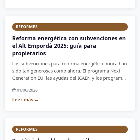
REFORMES
Reforma energética con subvenciones en
el Alt Empordà 2025: guía para
propietarios
Las subvenciones para reforma energética nunca han
sido tan generosas como ahora. El programa Next
Generation EU, las ayudas del ICAEN y los programas
municipales permiten reducir el coste de una reforma
01/06/2026
energética entre un 20% y un 50%. El problema es
que la burocracia es compleja y muchos propietarios
Leer más →
no llegan a solicitarlas. Aquí te explicamos cómo
funciona.
REFORMES