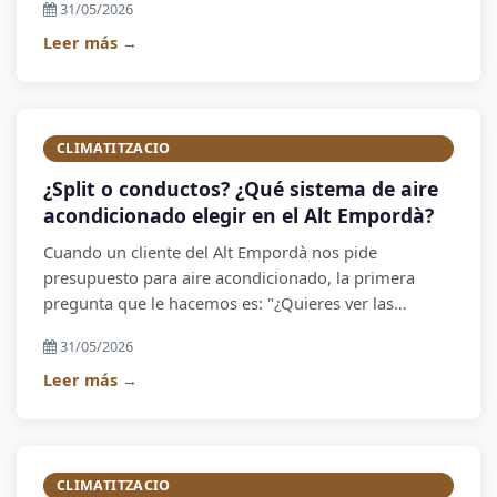
31/05/2026
empresa instaladora local de referencia en el Alt
Empordà.
Leer más →
CLIMATITZACIO
¿Split o conductos? ¿Qué sistema de aire
acondicionado elegir en el Alt Empordà?
Cuando un cliente del Alt Empordà nos pide
presupuesto para aire acondicionado, la primera
pregunta que le hacemos es: "¿Quieres ver las
unidades interiores o prefieres que estén ocultas?" La
31/05/2026
respuesta define si necesita un split o un sistema por
conductos.
Leer más →
CLIMATITZACIO