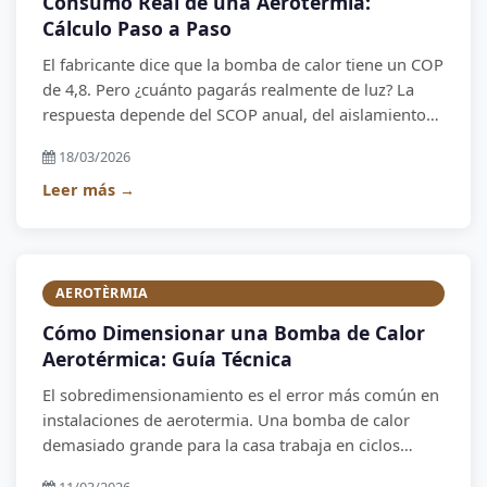
Consumo Real de una Aerotermia:
Cálculo Paso a Paso
El fabricante dice que la bomba de calor tiene un COP
de 4,8. Pero ¿cuánto pagarás realmente de luz? La
respuesta depende del SCOP anual, del aislamiento
de la casa y de tus hábitos de uso. En este artículo
18/03/2026
calculamos el consumo real con ejemplos concretos.
Leer más →
AEROTÈRMIA
Cómo Dimensionar una Bomba de Calor
Aerotérmica: Guía Técnica
El sobredimensionamiento es el error más común en
instalaciones de aerotermia. Una bomba de calor
demasiado grande para la casa trabaja en ciclos
cortos, consume más y dura menos. En este artículo