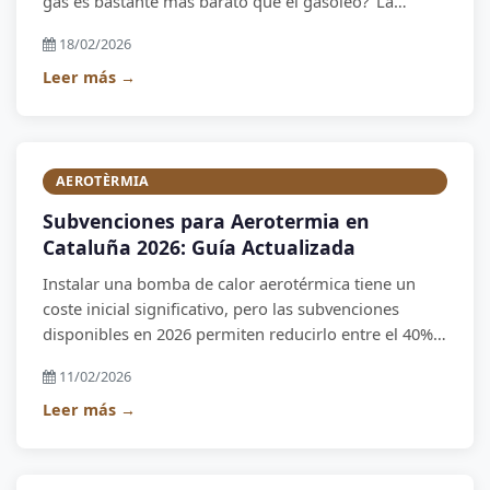
gas es bastante más barato que el gasóleo?' La
respuesta es matizada, pero las tendencias
18/02/2026
regulatorias y económicas apuntan en una sola
dirección.
Leer más →
AEROTÈRMIA
Subvenciones para Aerotermia en
Cataluña 2026: Guía Actualizada
Instalar una bomba de calor aerotérmica tiene un
coste inicial significativo, pero las subvenciones
disponibles en 2026 permiten reducirlo entre el 40% y
el 55%. En Enclos Instal lo gestionamos íntegramente:
11/02/2026
el cliente no tiene que hacer ningún trámite.
Leer más →