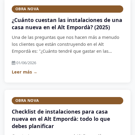
OBRA NOVA
¿Cuánto cuestan las instalaciones de una
casa nueva en el Alt Empordà? (2025)
Una de las preguntas que nos hacen más a menudo
los clientes que están construyendo en el Alt
Empordà es: "¿Cuánto tendré que gastar en las
instalaciones?" La respuesta honesta es que depende
01/06/2026
de muchos factores, pero en este artículo te damos
cifras reales basadas en proyectos que hemos
Leer más →
realizado en la comarca.
OBRA NOVA
Checklist de instalaciones para casa
nueva en el Alt Empordà: todo lo que
debes planificar