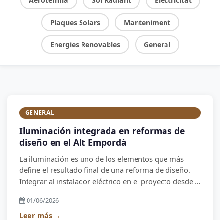
Aerotèrmia
Sòl Radiant
Electricitat
Plaques Solars
Manteniment
Energies Renovables
General
GENERAL
Iluminación integrada en reformas de
diseño en el Alt Empordà
La iluminación es uno de los elementos que más
define el resultado final de una reforma de diseño.
Integrar al instalador eléctrico en el proyecto desde el
principio es la diferencia entre una iluminación que
01/06/2026
funciona y una mediocre.
Leer más →