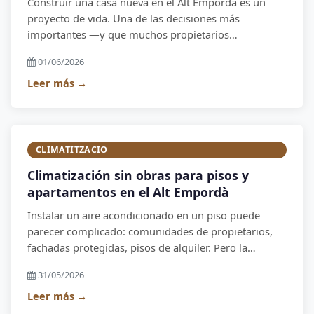
Construir una casa nueva en el Alt Empordà es un
proyecto de vida. Una de las decisiones más
importantes —y que muchos propietarios
subestiman— es la coordinación de todas las
01/06/2026
instalaciones desde el primer día. Un solo contratista
que gestione eléctrica, fontanería, climatización y
Leer más →
energía renovable ahorra meses de trabajo y miles de
euros.
CLIMATITZACIO
Climatización sin obras para pisos y
apartamentos en el Alt Empordà
Instalar un aire acondicionado en un piso puede
parecer complicado: comunidades de propietarios,
fachadas protegidas, pisos de alquiler. Pero la
mayoría de casos tienen solución sin necesidad de
31/05/2026
grandes obras. Te explicamos cómo.
Leer más →