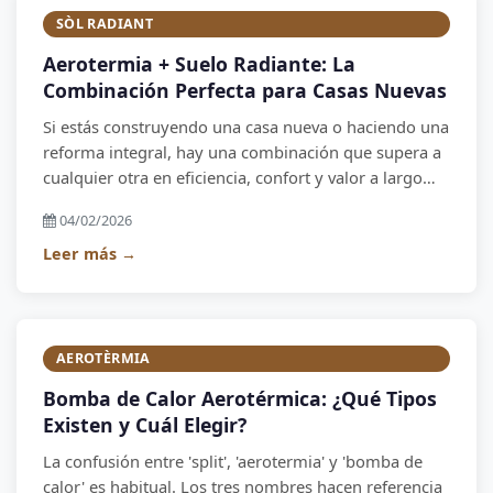
SÒL RADIANT
Aerotermia + Suelo Radiante: La
Combinación Perfecta para Casas Nuevas
Si estás construyendo una casa nueva o haciendo una
reforma integral, hay una combinación que supera a
cualquier otra en eficiencia, confort y valor a largo
plazo: aerotermia aire-agua + suelo radiante
04/02/2026
hidrónico. En este artículo te explicamos por qué y
cuánto cuesta.
Leer más →
AEROTÈRMIA
Bomba de Calor Aerotérmica: ¿Qué Tipos
Existen y Cuál Elegir?
La confusión entre 'split', 'aerotermia' y 'bomba de
calor' es habitual. Los tres nombres hacen referencia