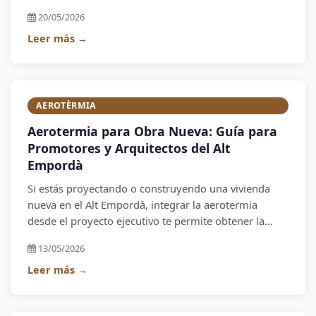
del aislamiento, el tubo PEX, el manifold y el control
20/05/2026
por zonas. Toda la información técnica que el
instalador debe saber.
Leer más →
AEROTÈRMIA
Aerotermia para Obra Nueva: Guía para
Promotores y Arquitectos del Alt
Empordà
Si estás proyectando o construyendo una vivienda
nueva en el Alt Empordà, integrar la aerotermia
desde el proyecto ejecutivo te permite obtener la
máxima eficiencia, la mejor calificación energética y
13/05/2026
unos costes de construcción optimizados. Guía
completa para promotores y arquitectos.
Leer más →