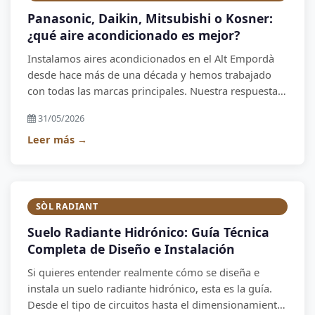
Panasonic, Daikin, Mitsubishi o Kosner:
¿qué aire acondicionado es mejor?
Instalamos aires acondicionados en el Alt Empordà
desde hace más de una década y hemos trabajado
con todas las marcas principales. Nuestra respuesta
honesta: cada marca tiene su perfil de usuario ideal.
31/05/2026
Aquí te explicamos nuestro ranking actualizado.
Leer más →
SÒL RADIANT
Suelo Radiante Hidrónico: Guía Técnica
Completa de Diseño e Instalación
Si quieres entender realmente cómo se diseña e
instala un suelo radiante hidrónico, esta es la guía.
Desde el tipo de circuitos hasta el dimensionamiento