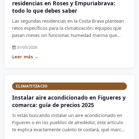
residencias en Roses y Empuriabrava:
todo lo que debes saber
Las segundas residencias en la Costa Brava plantean
retos específicos para la climatización: equipos que
pasan meses sin funcionar, humedad marina que
ataca los componentes y necesidad de gestión
31/05/2026
remota para encenderlos desde Barcelona o Francia
días antes de llegar.
Leer más →
CLIMATITZACIO
Instalar aire acondicionado en Figueres y
comarca: guía de precios 2025
Si estás buscando instalar un aire acondicionado en
Figueres o en los pueblos de alrededor, este artículo
te explica exactamente cuánto te costará, qué marcas
recomendamos y qué errores evitar. Somos la