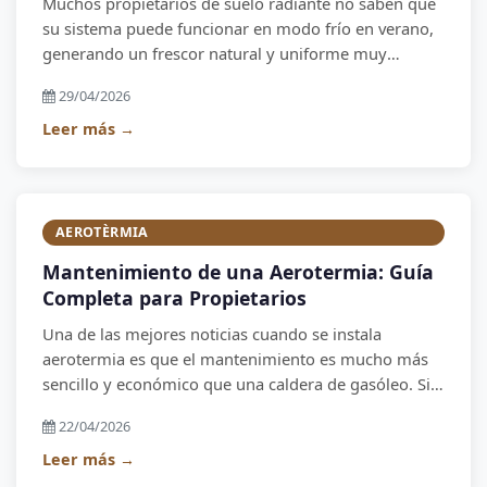
Muchos propietarios de suelo radiante no saben que
su sistema puede funcionar en modo frío en verano,
generando un frescor natural y uniforme muy
agradable. Sin corrientes de aire, sin ruido, sin polvo.
29/04/2026
En este artículo explicamos cómo funciona y cuándo
es suficiente para el clima del Alt Empordà.
Leer más →
AEROTÈRMIA
Mantenimiento de una Aerotermia: Guía
Completa para Propietarios
Una de las mejores noticias cuando se instala
aerotermia es que el mantenimiento es mucho más
sencillo y económico que una caldera de gasóleo. Sin
revisión anual obligatoria, sin combustión y sin
22/04/2026
gases. Pero hay unas tareas básicas que conviene
realizar. Aquí te lo explicamos todo.
Leer más →