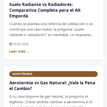
Suelo Radiante vs Radiadores:
Comparativa Completa para el Alt
Empordà
Cuando se plantea una reforma de calefacción o se
construye una casa nueva, la pregunta '¿suelo
radiante o radiadores?' es inevitable. La respuesta
depende de muchos factores, pero hay un contexto
25/02/2026
en el que el suelo radiante gana claramente:
combinado con una bomba de calor aerotérmica.
Leer más →
AEROTÈRMIA
Aerotermia vs Gas Natural: ¿Vale la Pena
el Cambio?
Si tu casa dispone de gas natural, la pregunta es
legítima: '¿Tiene sentido cambiar a aerotermia si el