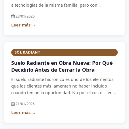
a tecnologías de la misma familia, pero con
aplicaciones muy diferentes. Esta guía aclara las
28/01/2026
diferencias y te ayuda a saber qué tipo es el
adecuado para tu situación.
Leer más →
SÒL RADIANT
Suelo Radiante en Obra Nueva: Por Qué
Decidirlo Antes de Cerrar la Obra
El suelo radiante hidrónico es uno de los elementos
que los clientes más lamentan no haber incluido
cuando tenían la oportunidad. No por el coste —en
obra nueva es asequible—, sino porque una vez
21/01/2026
cerrada la casa, incorporarlo supone una obra mayor.
Leer más →