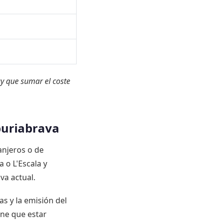
hay que sumar el coste
puriabrava
anjeros o de
 o L'Escala y
va actual.
as y la emisión del
ene que estar