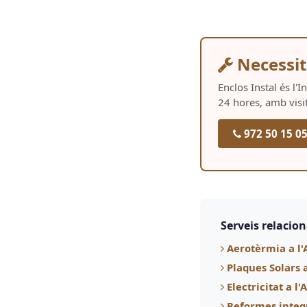
Necessit
Enclos Instal és l'
24 hores, amb visi
972 50 15 0
Serveis relacio
Aerotèrmia a l'
Plaques Solars 
Electricitat a l
Reformes integ