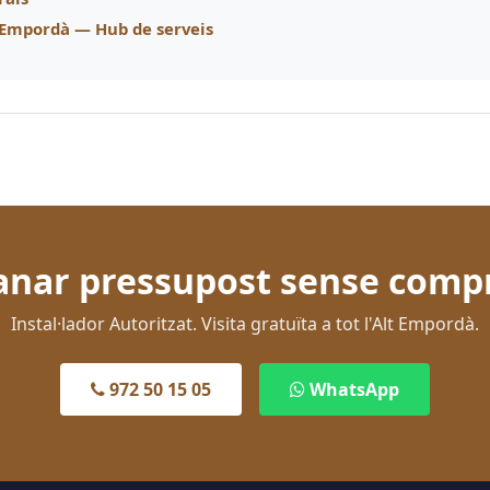
t Empordà — Hub de serveis
nar pressupost sense comp
Instal·lador Autoritzat. Visita gratuïta a tot l'Alt Empordà.
972 50 15 05
WhatsApp