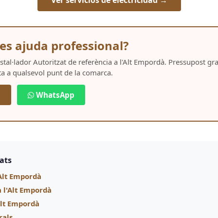
Ver servicios de electricidad →
es ajuda professional?
Instal·lador Autoritzat de referència a l'Alt Empordà. Pressupost g
ta a qualsevol punt de la comarca.
5
WhatsApp
nats
Alt Empordà
a l'Alt Empordà
'Alt Empordà
rals