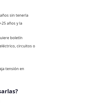
 años sin tenerla
0-25 años y la
uiere boletín
éctrico, circuitos o
aja tensión en
sarlas?
: