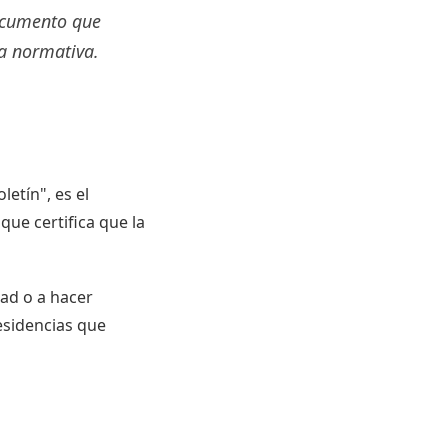
documento que
la normativa.
etín", es el
ue certifica que la
dad o a hacer
esidencias que