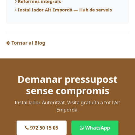
Reformes integrals
Instal·lador Alt Empordà — Hub de serveis
Tornar al Blog
Demanar pressupost
sense compromís
Instal·lador Autoritzat. Visita gratuïta a tot l'Alt
Empordà.
972 50 15 05
WhatsApp