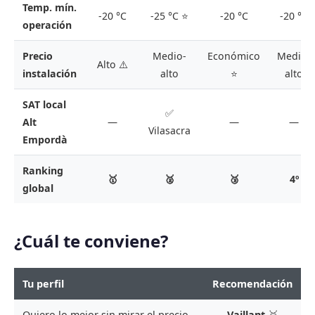
Temp. mín.
-20 °C
-25 °C ⭐
-20 °C
-20 °C
operación
Precio
Medio-
Económico
Medio-
Alto ⚠️
instalación
alto
⭐
alto
SAT local
✅
Alt
—
—
—
Vilasacra
Empordà
Ranking
🥇
🥈
🥉
4º
global
¿Cuál te conviene?
Tu perfil
Recomendación
Quiero lo mejor sin mirar el precio
Vaillant
🥇