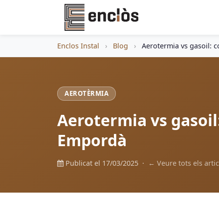
Enclos Instal
›
Blog
›
Aerotermia vs gasoil: 
AEROTÈRMIA
Aerotermia vs gasoil:
Empordà
Publicat el 17/03/2025 ·
← Veure tots els artic