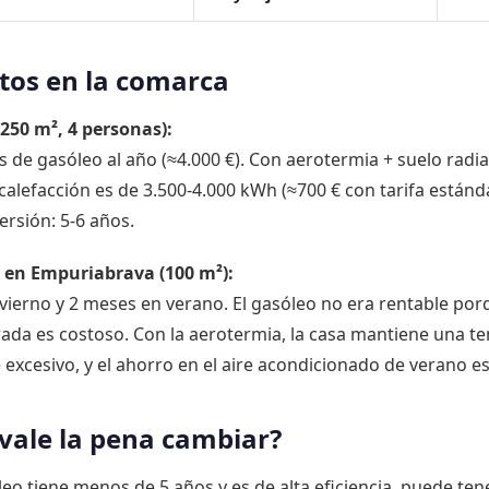
tos en la comarca
250 m², 4 personas):
s de gasóleo al año (≈4.000 €). Con aerotermia + suelo radi
 calefacción es de 3.500-4.000 kWh (≈700 € con tarifa estánd
ersión: 5-6 años.
 en Empuriabrava (100 m²):
ierno y 2 meses en verano. El gasóleo no era rentable por
ada es costoso. Con la aerotermia, la casa mantiene una t
 excesivo, y el ahorro en el aire acondicionado de verano es
ale la pena cambiar?
leo tiene menos de 5 años y es de alta eficiencia, puede ten