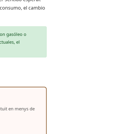
o consumo, el cambio
con gasóleo o
tuales, el
ratuït en menys de