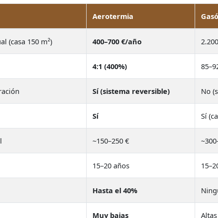
Aerotermia
Gasó
al (casa 150 m²)
400–700 €/año
2.20
4:1 (400%)
85–9
ración
Sí (sistema reversible)
No (s
Sí
Sí (c
l
~150–250 €
~300
15–20 años
15–2
Hasta el 40%
Ning
Muy bajas
Altas