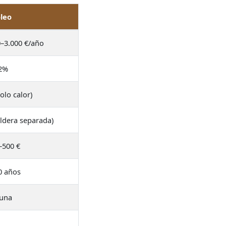
leo
0–3.000 €/año
2%
olo calor)
aldera separada)
–500 €
0 años
una