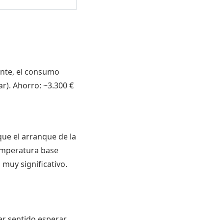
ante, el consumo
ar). Ahorro: ~3.300 €
que el arranque de la
emperatura base
 muy significativo.
er sentido esperar.