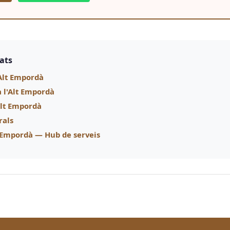
nats
Alt Empordà
a l'Alt Empordà
'Alt Empordà
rals
t Empordà — Hub de serveis