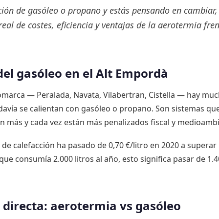
cción de gasóleo o propano y estás pensando en cambiar,
eal de costes, eficiencia y ventajas de la aerotermia fren
del gasóleo en el Alt Empordà
 comarca — Peralada, Navata, Vilabertran, Cistella — hay mu
davía se calientan con gasóleo o propano. Son sistemas qu
n más y cada vez están más penalizados fiscal y medioamb
 de calefacción ha pasado de 0,70 €/litro en 2020 a superar 1
ue consumía 2.000 litros al año, esto significa pasar de 1.4
directa: aerotermia vs gasóleo