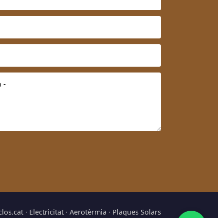
clos.cat
·
Electricitat
·
Aerotèrmia
·
Plaques Solars