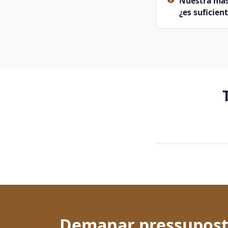
Nuestra mas
¿es suficien
Demanar pressupost