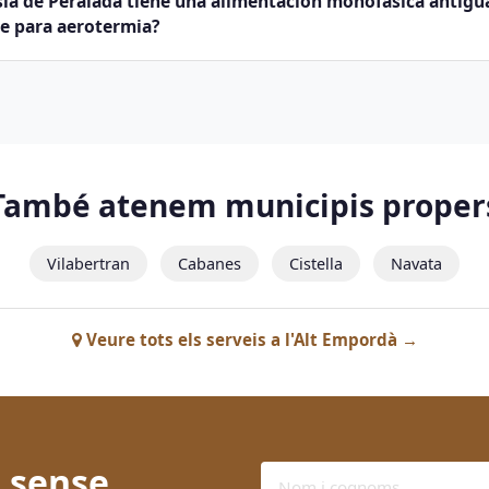
ía de Peralada tiene una alimentación monofásica antigu
te para aerotermia?
També atenem municipis proper
Vilabertran
Cabanes
Cistella
Navata
Veure tots els serveis a l'Alt Empordà →
 sense