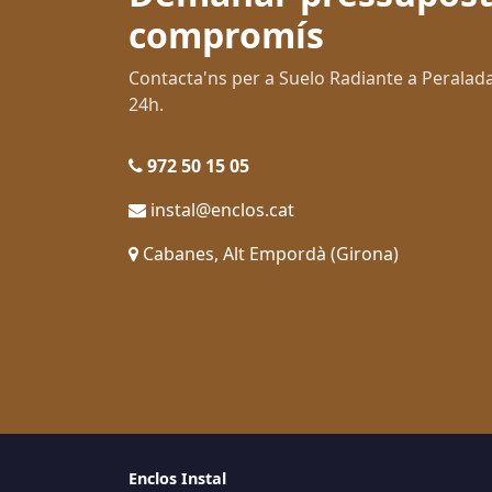
compromís
Contacta'ns per a Suelo Radiante a Perala
24h.
972 50 15 05
instal@enclos.cat
Cabanes, Alt Empordà (Girona)
Enclos Instal