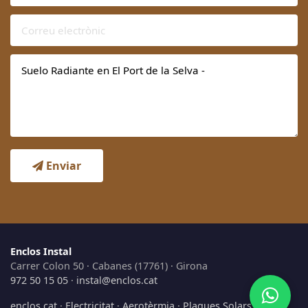
Enviar
Enclos Instal
Carrer Colon 50 · Cabanes (17761) · Girona
972 50 15 05
·
instal@enclos.cat
enclos.cat
·
Electricitat
·
Aerotèrmia
·
Plaques Solars