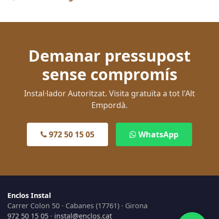
Demanar pressupost
sense compromís
Instal·lador Autoritzat. Visita gratuïta a tot l'Alt
Empordà.
972 50 15 05
WhatsApp
Enclos Instal
Carrer Colon 50 · Cabanes (17761) · Girona
972 50 15 05
·
instal@enclos.cat