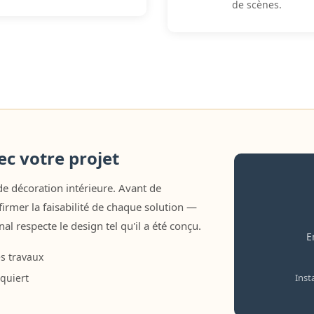
de scènes.
c votre projet
de décoration intérieure. Avant de
rmer la faisabilité de chaque solution —
nal respecte le design tel qu'il a été conçu.
E
es travaux
Inst
equiert