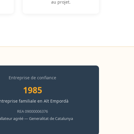
au projet.
Entreprise de confiance
1985
ntreprise familiale en Alt Empordà
REA 09000006376
allateur agréé — Generalitat de Catalunya