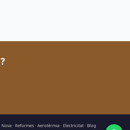
 ?
 Nova
·
Reformes
·
Aerotèrmia
·
Electricitat
·
Blog