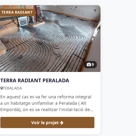
TERRA RADIANT
9
TERRA RADIANT PERALADA
PERALADA
En aquest cas es va fer una reforma integral
a un habitatge unifamiliar a Peralada ( Alt
Empordà), on es va realitzar l'instal·lació de
electricitat, aigua , climatització i calefacció
per terra radiant , amb una aerotermia de
Voir le projet
dietrich