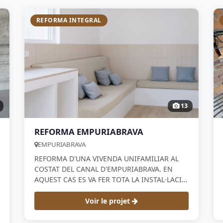
REFORMA INTEGRAL
13
REFORMA EMPURIABRAVA
EMPURIABRAVA
REFORMA D'UNA VIVENDA UNIFAMILIAR AL
COSTAT DEL CANAL D'EMPURIABRAVA. EN
AQUEST CAS ES VA FER TOTA LA INSTAL·LACIÓ
ELÈCTRICA, DE FONTANERIA I TAMBÉ ES VA
INSTAL·LAR UNITAT D'AIRE ACONDICIONAT
Voir le projet
DAIKIN PER LA CLIMATITZACIÓ