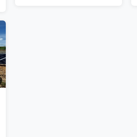
tota l'electricitat, ventilacions, fontaneria ,
climatització