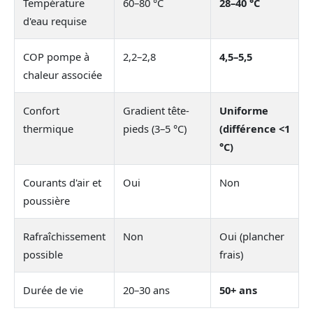
Température
60–80 °C
28–40 °C
d'eau requise
COP pompe à
2,2–2,8
4,5–5,5
chaleur associée
Confort
Gradient tête-
Uniforme
thermique
pieds (3–5 °C)
(différence <1
°C)
Courants d'air et
Oui
Non
poussière
Rafraîchissement
Non
Oui (plancher
possible
frais)
Durée de vie
20–30 ans
50+ ans