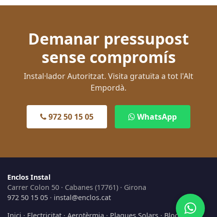
Demanar pressupost
sense compromís
Instal·lador Autoritzat. Visita gratuïta a tot l'Alt
Empordà.
972 50 15 05
WhatsApp
Enclos Instal
Carrer Colon 50 · Cabanes (17761) · Girona
972 50 15 05
·
instal@enclos.cat
Inici
·
Electricitat
·
Aerotèrmia
·
Plaques Solars
·
Blog