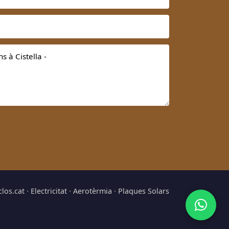
clos.cat
·
Electricitat
·
Aerotèrmia
·
Plaques Solars