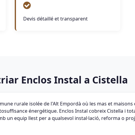
Devis détaillé et transparent
riar Enclos Instal a Cistella
mmune rurale isolée de l'Alt Empordà où les mas et maison
tosuffisance énergétique. Enclos Instal cobreix Cistella i to
 un equip llest per a qualsevol instal·lació, reforma o pro