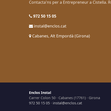
Contacta'ns per a Entrepreneur a Cistella
972 50 15 05
instal@enclos.cat
Cabanes, Alt Empordà (Girona)
Enclos Instal
Carrer Colon 50 · Cabanes (17761) · Girona
972 50 15 05
·
instal@enclos.cat