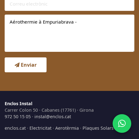
Enviar
Enclos Instal
Carrer Colon 50 · Cabanes (17761) · Girona
972 50 15 05
·
instal@enclos.cat
enclos.cat
·
Electricitat
·
Aerotèrmia
·
Plaques Solars