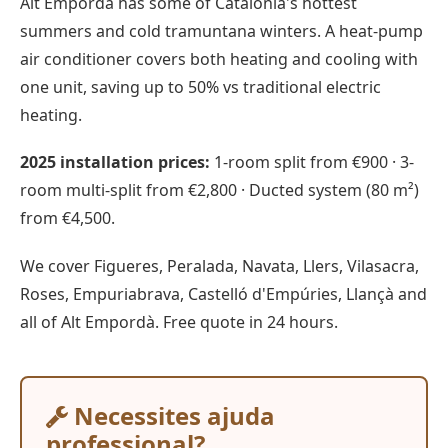
Alt Empordà has some of Catalonia's hottest
summers and cold tramuntana winters. A heat-pump
air conditioner covers both heating and cooling with
one unit, saving up to 50% vs traditional electric
heating.
2025 installation prices:
1-room split from €900 · 3-
room multi-split from €2,800 · Ducted system (80 m²)
from €4,500.
We cover Figueres, Peralada, Navata, Llers, Vilasacra,
Roses, Empuriabrava, Castelló d'Empúries, Llançà and
all of Alt Empordà. Free quote in 24 hours.
Necessites ajuda
professional?