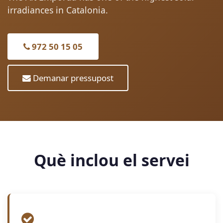
irradiances in Catalonia.
972 50 15 05
Demanar pressupost
Què inclou el servei