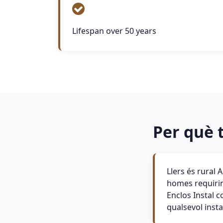
Lifespan over 50 years
Per què t
Llers és rural
homes requirin
Enclos Instal c
qualsevol insta