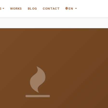
S
WORKS
BLOG
CONTACT
🌐 EN