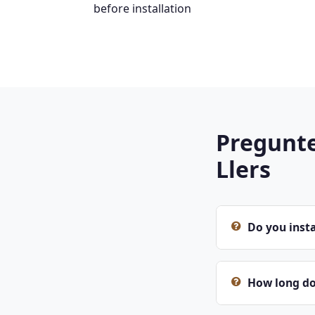
before installation
Pregunte
Llers
Do you insta
How long doe