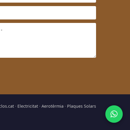
clos.cat
·
Electricitat
·
Aerotèrmia
·
Plaques Solars