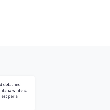
nd detached
untana winters.
lest per a