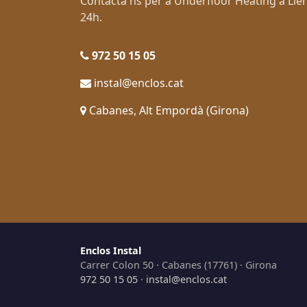
Contacta'ns per a Underfloor Heating a Ll
24h.
972 50 15 05
instal@enclos.cat
Cabanes, Alt Empordà (Girona)
Enclos Instal
Carrer Colon 50 · Cabanes (17761) · Girona
972 50 15 05
·
instal@enclos.cat