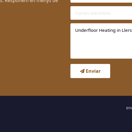
ers. Responem en menys de
Enviar
en