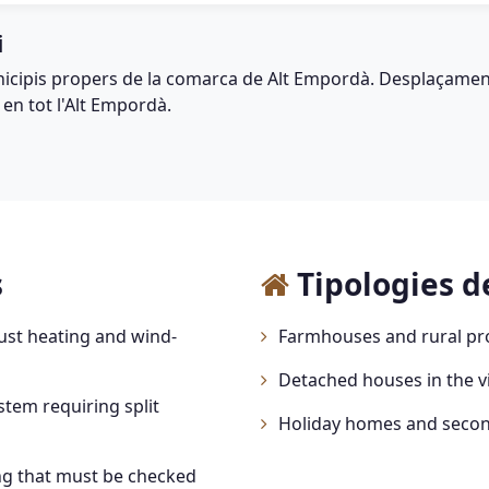
i
icipis propers de la comarca de Alt Empordà. Desplaçament
 en tot l'Alt Empordà.
s
Tipologies de
st heating and wind-
Farmhouses and rural pro
Detached houses in the vi
tem requiring split
Holiday homes and second
ing that must be checked