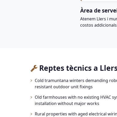
Àrea de serve
Atenem Llers i mun
costos addicionals
Reptes tècnics a Ller
Cold tramuntana winters demanding robu
resistant outdoor unit fixings
Old farmhouses with no existing HVAC sys
installation without major works
Rural properties with aged electrical wir