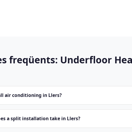
s freqüents: Underfloor Hea
ll air conditioning in Llers?
s a split installation take in Llers?