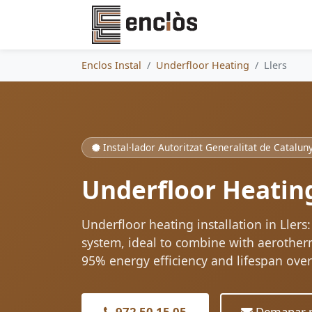
Enclos Instal
Underfloor Heating
Llers
Instal·lador Autoritzat Generalitat de Catalun
Underfloor Heating
Underfloor heating installation in Llers
system, ideal to combine with aerotherm
95% energy efficiency and lifespan over
972 50 15 05
Demanar p