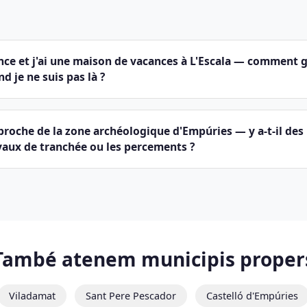
ance et j'ai une maison de vacances à L'Escala — comment 
d je ne suis pas là ?
 proche de la zone archéologique d'Empúries — y a-t-il des 
vaux de tranchée ou les percements ?
També atenem municipis proper
Viladamat
Sant Pere Pescador
Castelló d'Empúries