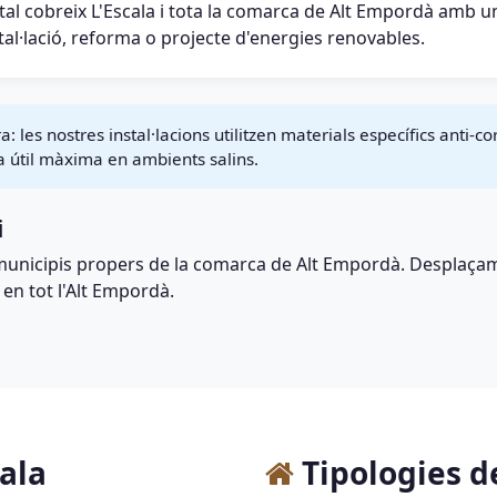
tal cobreix L'Escala i tota la comarca de Alt Empordà amb un
tal·lació, reforma o projecte d'energies renovables.
 les nostres instal·lacions utilitzen materials específics anti-c
a útil màxima en ambients salins.
i
municipis propers de la comarca de Alt Empordà. Desplaçam
 en tot l'Alt Empordà.
cala
Tipologies de