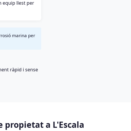
 equip llest per
orrosió marina per
ent ràpid i sense
 propietat a L'Escala